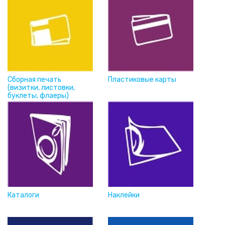
Сборная печать
Пластиковые карты
(визитки, листовки,
буклеты, флаеры)
Каталоги
Наклейки