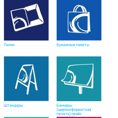
Папки
Бумажные пакеты
Штендеры
Баннеры
(широкоформатная
печать) прайс