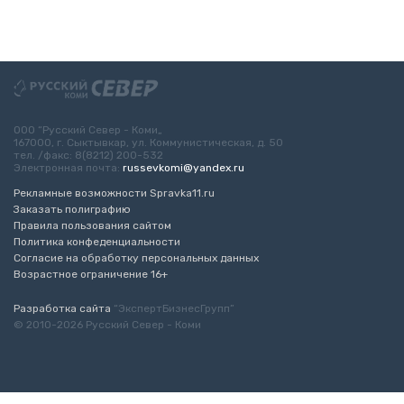
ООО “Русский Север - Коми„
167000, г. Сыктывкар, ул. Коммунистическая, д. 50
тел. /факс: 8(8212) 200-532
Электронная почта:
russevkomi@yandex.ru
Рекламные возможности Spravka11.ru
Заказать полиграфию
Правила пользования сайтом
Политика конфеденциальности
Согласие на обработку персональных данных
Возрастное ограничение 16+
Разработка сайта
“ЭкспертБизнесГрупп”
© 2010-2026 Русский Север - Коми