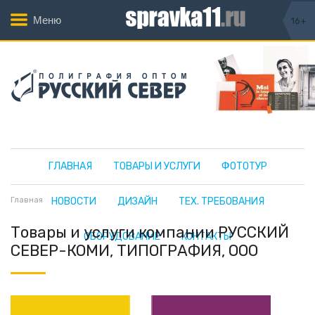
Меню
16+
ГЛАВНАЯ
ТОВАРЫ И УСЛУГИ
ФОТОТУР
Главная
НОВОСТИ
ДИЗАЙН
ТЕХ. ТРЕБОВАНИЯ
Товары и услуги компании РУССКИЙ
ОБОРУДОВАНИЕ
КОНТАКТЫ
СЕВЕР-КОМИ, ТИПОГРАФИЯ, ООО