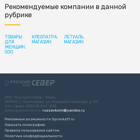
Рекомендуемые компании в данной
рубрике
ТОВАРЫ
КЛЕОПАТРА,
ЛЕТУАЛЬ,
ДЛЯ
МАГАЗИН
МАГАЗИН
ЖЕНЩИН,
ООО
ООО “Русский Север - Коми„
167000, г. Сыктывкар, ул. Коммунистическая, д. 50
тел. /факс: 8(8212) 200-532
Электронная почта:
russevkomi@yandex.ru
Рекламные возможности Spravka11.ru
Заказать полиграфию
Правила пользования сайтом
Политика конфеденциальности