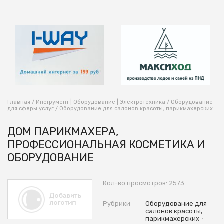
Главная
/
Инструмент | Оборудование | Электротехника
/
Оборудование
для сферы услуг
/
Оборудование для салонов красоты, парикмахерских
ДОМ ПАРИКМАХЕРА,
ПРОФЕССИОНАЛЬНАЯ КОСМЕТИКА И
ОБОРУДОВАНИЕ
Кол-во просмотров: 2573
Рубрики
Оборудование для
салонов красоты,
•
парикмахерских