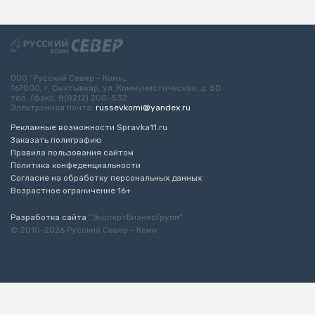
ООО “Русский Север - Коми„
167000, г. Сыктывкар, ул. Коммунистическая, д. 50
тел. /факс: 8(8212) 200-532
Электронная почта:
russevkomi@yandex.ru
Рекламные возможности Spravka11.ru
Заказать полиграфию
Правила пользования сайтом
Политика конфеденциальности
Согласие на обработку персональных данных
Возрастное ограничение 16+
Разработка сайта
“ЭкспертБизнесГрупп”
© 2010-2026 Русский Север - Коми