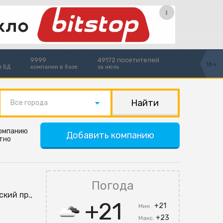
9999
49172 посетителей
16+
я БД
компании в базе
за июль
Все города
компанию
Добавить компанию
тно
Погода
ский пр.,
+21
+21
Мин.
+23
Макс.