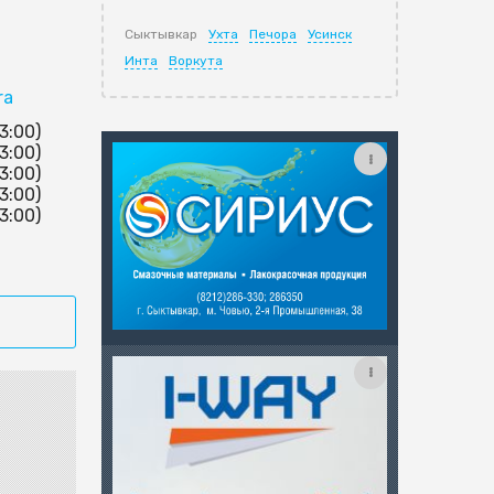
Сыктывкар
Ухта
Печора
Усинск
Инта
Воркута
ra
13:00)
13:00)
13:00)
13:00)
13:00)