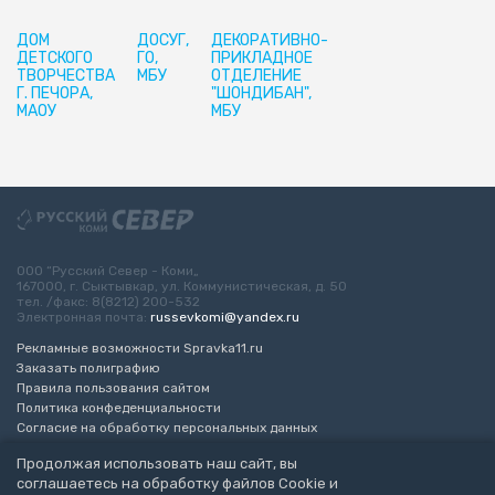
ДОМ
ДОСУГ,
ДЕКОРАТИВНО-
ДЕТСКОГО
ГО,
ПРИКЛАДНОЕ
ТВОРЧЕСТВА
МБУ
ОТДЕЛЕНИЕ
Г. ПЕЧОРА,
"ШОНДИБАН",
МАОУ
МБУ
ООО “Русский Север - Коми„
167000, г. Сыктывкар, ул. Коммунистическая, д. 50
тел. /факс: 8(8212) 200-532
Электронная почта:
russevkomi@yandex.ru
Рекламные возможности Spravka11.ru
Заказать полиграфию
Правила пользования сайтом
Политика конфеденциальности
Согласие на обработку персональных данных
Возрастное ограничение 16+
Продолжая использовать наш сайт, вы
соглашаетесь на обработку файлов Cookie и
Разработка сайта
“ЭкспертБизнесГрупп”