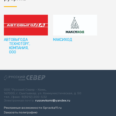
АВТОВЫГОДА
МАКСИХОД
ТЕХНОТОРГ,
КОМПАНИЯ,
ООО
ООО “Русский Север - Коми„
167000, г. Сыктывкар, ул. Коммунистическая, д. 50
тел. /факс: 8(8212) 200-532
Электронная почта:
russevkomi@yandex.ru
Рекламные возможности Spravka11.ru
Заказать полиграфию