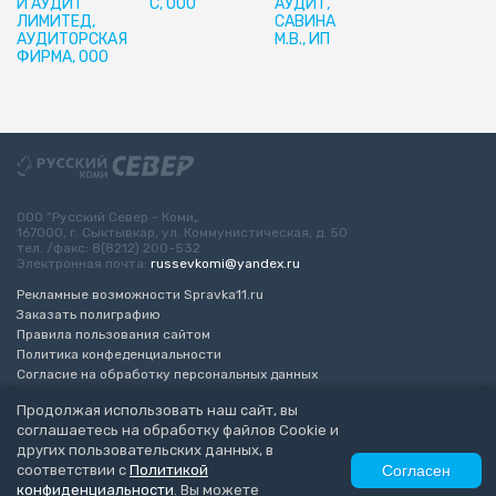
И АУДИТ
С, ООО
АУДИТ,
ЛИМИТЕД,
САВИНА
АУДИТОРСКАЯ
М.В., ИП
ФИРМА, ООО
ООО “Русский Север - Коми„
167000, г. Сыктывкар, ул. Коммунистическая, д. 50
тел. /факс: 8(8212) 200-532
Электронная почта:
russevkomi@yandex.ru
Рекламные возможности Spravka11.ru
Заказать полиграфию
Правила пользования сайтом
Политика конфеденциальности
Согласие на обработку персональных данных
Возрастное ограничение 16+
Продолжая использовать наш сайт, вы
соглашаетесь на обработку файлов Cookie и
Разработка сайта
“ЭкспертБизнесГрупп”
других пользовательских данных, в
© 2010-2026 Русский Север - Коми
соответствии с
Политикой
Согласен
конфиденциальности
. Вы можете