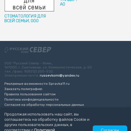
АО
СТОМАТОЛОГИЯ ДЛЯ
ВСЕЙ СЕМЬИ, ООО
ООО “Русский Север - Коми„
167000, г. Сыктывкар, ул. Коммунистическая, д. 50
тел. /факс: 8(8212) 200-532
Электронная почта:
russevkomi@yandex.ru
Рекламные возможности Spravka11.ru
Заказать полиграфию
Правила пользования сайтом
Политика конфеденциальности
Согласие на обработку персональных данных
Возрастное ограничение 16+
Продолжая использовать наш сайт, вы
соглашаетесь на обработку файлов Cookie и
Разработка сайта
“ЭкспертБизнесГрупп”
других пользовательских данных, в
© 2010-2026 Русский Север - Коми
соответствии с
Политикой
Согласен