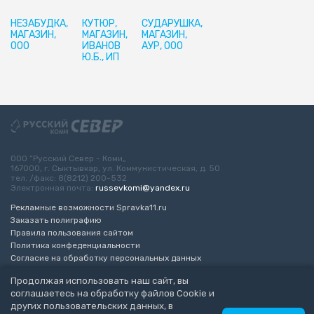
НЕЗАБУДКА,
КУТЮР,
СУДАРУШКА,
МАГАЗИН,
МАГАЗИН,
МАГАЗИН,
ООО
ИВАНОВ
АУР, ООО
Ю.Б., ИП
ООО “Русский Север - Коми„
167000, г. Сыктывкар, ул. Коммунистическая, д. 50
тел. /факс: 8(8212) 200-532
Электронная почта:
russevkomi@yandex.ru
Рекламные возможности Spravka11.ru
Заказать полиграфию
Правила пользования сайтом
Политика конфеденциальности
Согласие на обработку персональных данных
Возрастное ограничение 16+
Продолжая использовать наш сайт, вы
соглашаетесь на обработку файлов Cookie и
Разработка сайта
“ЭкспертБизнесГрупп”
других пользовательских данных, в
© 2010-2026 Русский Север - Коми