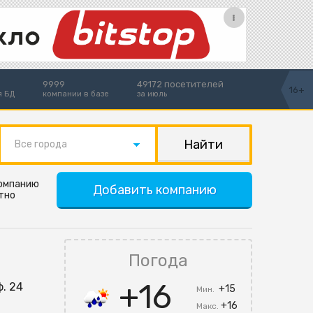
9999
49172 посетителей
16+
я БД
компании в базе
за июль
Все города
компанию
Добавить компанию
тно
Погода
+16
ф. 24
+15
Мин.
+16
Макс.