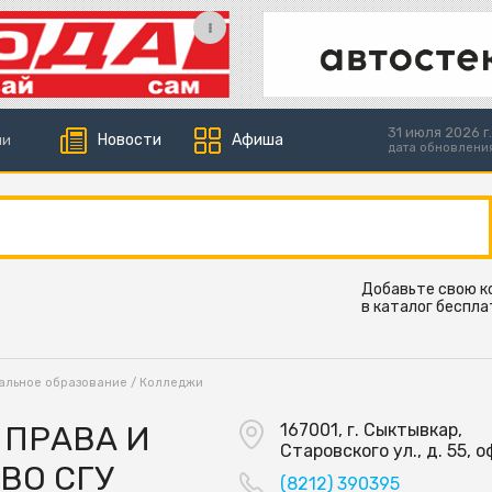
31 июля 2026 г.
Новости
Афиша
ии
дата обновлени
Добавьте свою 
в каталог беспла
альное образование
/
Колледжи
 ПРАВА И
167001, г. Сыктывкар,
Старовского ул., д. 55, о
ВО СГУ
(8212) 390395