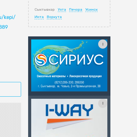
Сыктывкар
Ухта
Печора
Усинск
u/kepi/
Инта
Воркута
0889