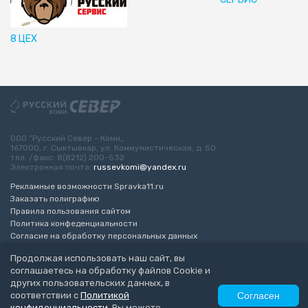
8 ЦЕХ
ООО “Русский Север - Коми„
167000, г. Сыктывкар, ул. Коммунистическая, д. 50
тел. /факс: 8(8212) 200-532
Электронная почта:
russevkomi@yandex.ru
Рекламные возможности Spravka11.ru
Заказать полиграфию
Правила пользования сайтом
Политика конфеденциальности
Согласие на обработку персональных данных
Возрастное ограничение 16+
Продолжая использовать наш сайт, вы
соглашаетесь на обработку файлов Cookie и
Разработка сайта
“ЭкспертБизнесГрупп”
других пользовательских данных, в
© 2010-2026 Русский Север - Коми
соответствии с
Политикой
Согласен
конфиденциальности
. Вы можете