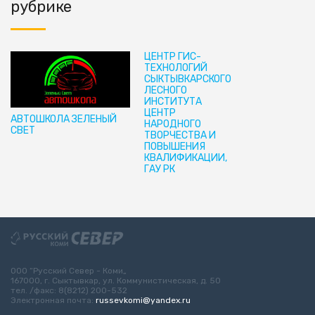
рубрике
ЦЕНТР ГИС-
ТЕХНОЛОГИЙ
СЫКТЫВКАРСКОГО
ЛЕСНОГО
ИНСТИТУТА
ЦЕНТР
АВТОШКОЛА ЗЕЛЕНЫЙ
НАРОДНОГО
СВЕТ
ТВОРЧЕСТВА И
ПОВЫШЕНИЯ
КВАЛИФИКАЦИИ,
ГАУ РК
ООО “Русский Север - Коми„
167000, г. Сыктывкар, ул. Коммунистическая, д. 50
тел. /факс: 8(8212) 200-532
Электронная почта:
russevkomi@yandex.ru