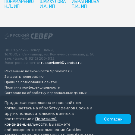
ПОНАМАРЕНКО
ШАЙХУЛОВА
ИБРАГИМОВА
Н.Л., ИП
И.А., ИП
Т.И., ИП
ООО “Русский Север - Коми„
167000, г. Сыктывкар, ул. Коммунистическая, д. 50
тел. /факс: 8(8212) 200-532
Электронная почта:
russevkomi@yandex.ru
Рекламные возможности Spravka11.ru
Заказать полиграфию
Правила пользования сайтом
Политика конфеденциальности
Согласие на обработку персональных данных
Возрастное ограничение 16+
Продолжая использовать наш сайт, вы
соглашаетесь на обработку файлов Cookie и
Разработка сайта
“ЭкспертБизнесГрупп”
других пользовательских данных, в
© 2010-2026 Русский Север - Коми
соответствии с
Политикой
Согласен
конфиденциальности
. Вы можете
заблокировать использование Cookies