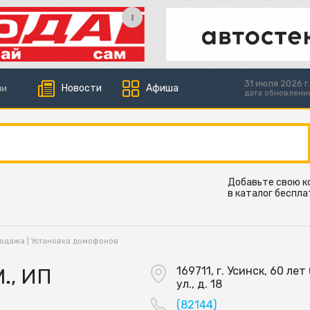
31 июля 2026 г.
Новости
Афиша
ии
дата обновлени
Добавьте свою 
в каталог беспла
одажа | Установка домофонов
., ИП
169711, г. Усинск, 60 ле
ул., д. 18
(82144)