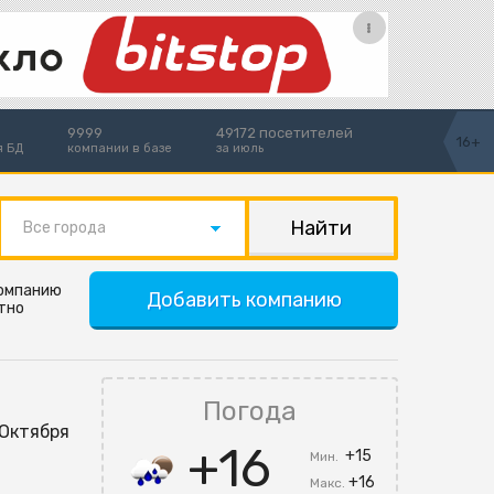
9999
49172 посетителей
16+
я БД
компании в базе
за июль
Все города
компанию
Добавить компанию
тно
Погода
т Октября
+16
+15
Мин.
+16
Макс.