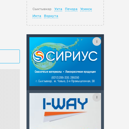
Сыктывкар
Ухта
Печора
Усинск
Инта
Воркута