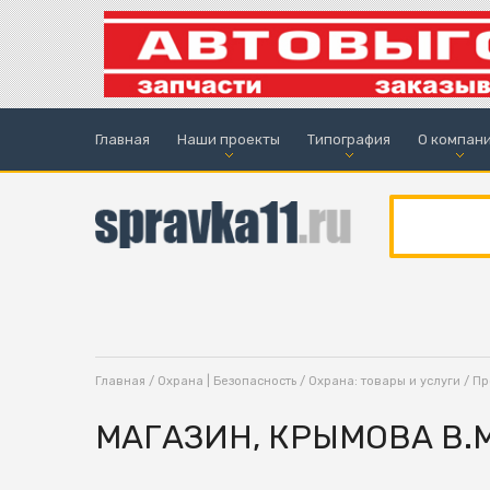
Главная
Наши проекты
Типография
О компан
Главная
/
Охрана | Безопасность
/
Охрана: товары и услуги
/
Пр
МАГАЗИН, КРЫМОВА В.М