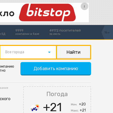
9999
49172 посетителей
16+
я БД
компании в базе
за июль
Все города
компанию
Добавить компанию
тно
ование
Погода
нского
+21
+20
Мин.
+21
Макс.