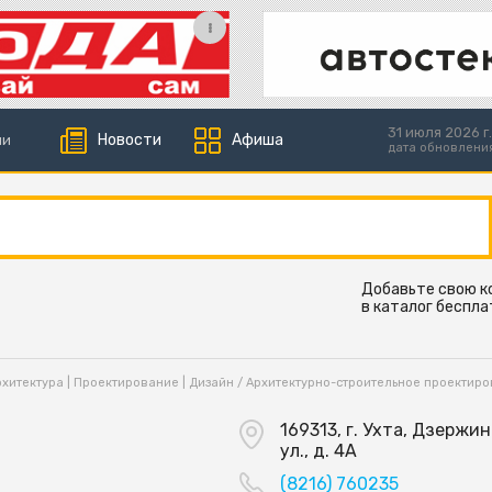
31 июля 2026 г.
Новости
Афиша
ии
дата обновлени
Добавьте свою 
в каталог беспла
рхитектура | Проектирование | Дизайн
/
Архитектурно-строительное проектир
О
169313, г. Ухта, Дзержи
ул., д. 4А
(8216) 760235