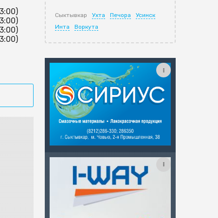
13:00)
Сыктывкар
Ухта
Печора
Усинск
13:00)
Инта
Воркута
13:00)
13:00)