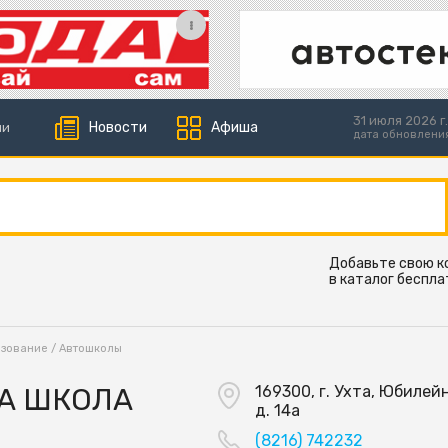
31 июля 2026 г.
Новости
Афиша
ии
дата обновлени
Добавьте свою 
в каталог беспла
азование
/
Автошколы
А ШКОЛА
169300, г. Ухта, Юбилейн
д. 14а
(8216) 742232