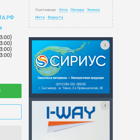
Сыктывкар
Ухта
Печора
Усинск
ТА.РФ
Инта
Воркута
a
13:00)
13:00)
13:00)
13:00)
С