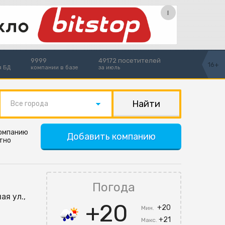
9999
49172 посетителей
16+
я БД
компании в базе
за июль
Все города
компанию
Добавить компанию
тно
Погода
ая ул.,
+20
+20
Мин.
+21
Макс.