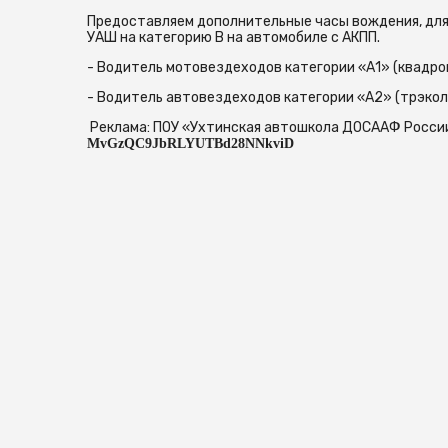
Предоставляем дополнительные часы вождения, для
УАШ на категорию В на автомобиле с АКПП.
- Водитель мотовездеходов категории «А1» (квадро
- Водитель автовездеходов категории «А2» (трэкол
Реклама: ПОУ «Ухтинская автошкола ДОСААФ России»
MvGzQC9JbRLYUTBd28NNkviD