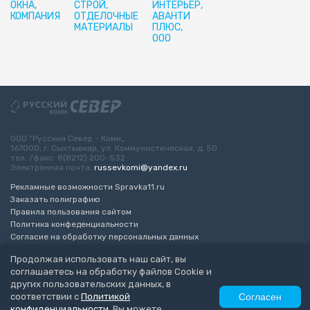
ОКНА,
СТРОЙ,
ИНТЕРЬЕР,
КОМПАНИЯ
ОТДЕЛОЧНЫЕ
АВАНТИ
МАТЕРИАЛЫ
ПЛЮС,
ООО
ООО “Русский Север - Коми„
167000, г. Сыктывкар, ул. Коммунистическая, д. 50
тел. /факс: 8(8212) 200-532
Электронная почта:
russevkomi@yandex.ru
Рекламные возможности Spravka11.ru
Заказать полиграфию
Правила пользования сайтом
Политика конфеденциальности
Согласие на обработку персональных данных
Возрастное ограничение 16+
Продолжая использовать наш сайт, вы
соглашаетесь на обработку файлов Cookie и
Разработка сайта
“ЭкспертБизнесГрупп”
других пользовательских данных, в
© 2010-2026 Русский Север - Коми
соответствии с
Политикой
Согласен
конфиденциальности
. Вы можете