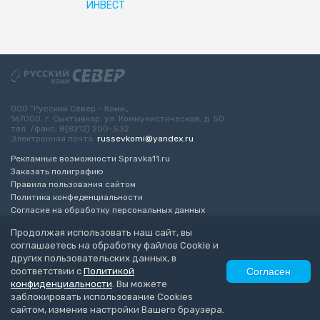
ИНВЕСТ
ООО “Русский Север - Коми„
167000, г. Сыктывкар, ул. Коммунистическая, д. 50
тел. /факс: 8(8212) 200-532
Электронная почта:
russevkomi@yandex.ru
Рекламные возможности Spravka11.ru
Заказать полиграфию
Правила пользования сайтом
Политика конфеденциальности
Согласие на обработку персональных данных
Возрастное ограничение 16+
Продолжая использовать наш сайт, вы
соглашаетесь на обработку файлов Cookie и
Разработка сайта
“ЭкспертБизнесГрупп”
других пользовательских данных, в
© 2010-2026 Русский Север - Коми
соответствии с
Политикой
Согласен
конфиденциальности
. Вы можете
заблокировать использование Cookies
сайтом, изменив настройки Вашего браузера.