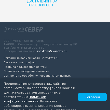
ДИСТАНЦИОННОЙ
ТОРГОВЛИ, ООО
ООО “Русский Север - Коми„
167000, г. Сыктывкар, ул. Коммунистическая, д. 50
тел. /факс: 8(8212) 200-532
Электронная почта:
russevkomi@yandex.ru
Рекламные возможности Spravka11.ru
Заказать полиграфию
Правила пользования сайтом
Политика конфеденциальности
Согласие на обработку персональных данных
Возрастное ограничение 16+
Продолжая использовать наш сайт, вы
соглашаетесь на обработку файлов Cookie и
Разработка сайта
“ЭкспертБизнесГрупп”
других пользовательских данных, в
© 2010-2026 Русский Север - Коми
соответствии с
Политикой
Согласен
конфиденциальности
. Вы можете
заблокировать использование Cookies