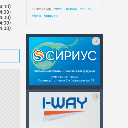
14:00)
Сыктывкар
Ухта
Печора
Усинск
14:00)
Инта
Воркута
14:00)
14:00)
14:00)