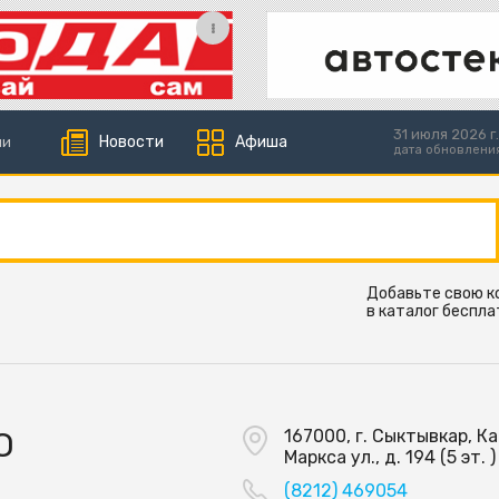
31 июля 2026 г.
Новости
Афиша
ии
дата обновлени
Добавьте свою 
в каталог беспла
О
167000, г. Сыктывкар, К
Маркса ул., д. 194 (5 эт. )
(8212) 469054