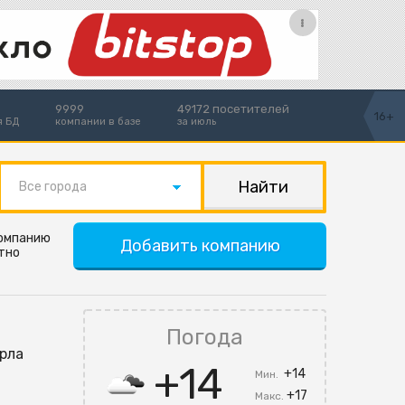
9999
49172 посетителей
16+
я БД
компании в базе
за июль
Все города
компанию
Добавить компанию
тно
Погода
арла
+14
+14
Мин.
+17
Макс.