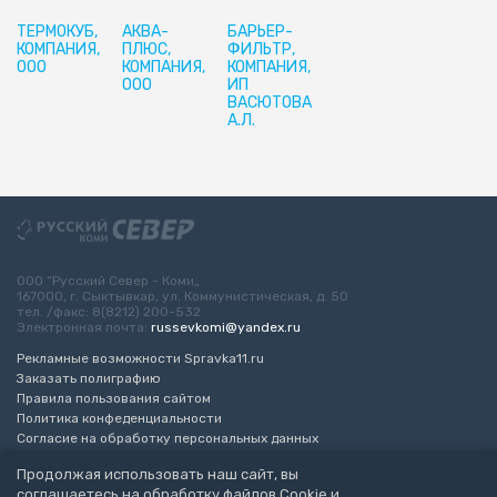
ТЕРМОКУБ,
АКВА-
БАРЬЕР-
КОМПАНИЯ,
ПЛЮС,
ФИЛЬТР,
ООО
КОМПАНИЯ,
КОМПАНИЯ,
ООО
ИП
ВАСЮТОВА
А.Л.
ООО “Русский Север - Коми„
167000, г. Сыктывкар, ул. Коммунистическая, д. 50
тел. /факс: 8(8212) 200-532
Электронная почта:
russevkomi@yandex.ru
Рекламные возможности Spravka11.ru
Заказать полиграфию
Правила пользования сайтом
Политика конфеденциальности
Согласие на обработку персональных данных
Возрастное ограничение 16+
Продолжая использовать наш сайт, вы
соглашаетесь на обработку файлов Cookie и