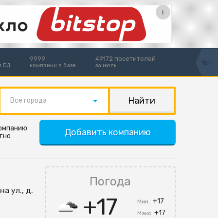
9999
49172 посетителей
16+
я БД
компании в базе
за июль
Все города
компанию
Добавить компанию
тно
Погода
а ул., д.
+17
+17
Мин.
+17
Макс.