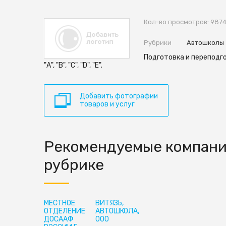
Кол-во просмотров: 987
Рубрики
Автошколы
Подготовка и переподг
"А", "B", "C", "D", "E".
Добавить фотографии
товаров и услуг
Рекомендуемые компани
рубрике
МЕСТНОЕ
ВИТЯЗЬ,
ОТДЕЛЕНИЕ
АВТОШКОЛА,
ДОСААФ
ООО