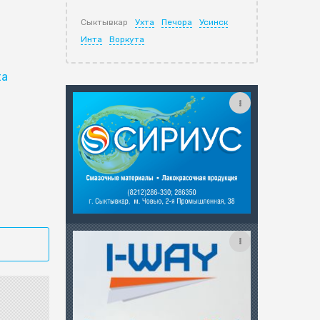
Сыктывкар
Ухта
Печора
Усинск
Инта
Воркута
ta