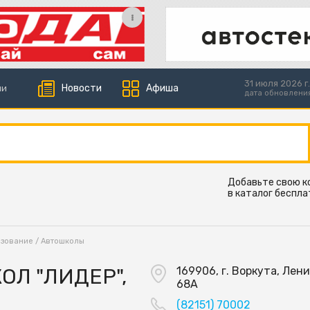
31 июля 2026 г.
Новости
Афиша
ии
дата обновлени
Добавьте свою 
в каталог беспла
азование
/
Автошколы
Л "ЛИДЕР",
169906, г. Воркута, Ленин
68A
(82151) 70002