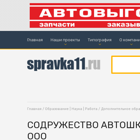
Главная
Наши проекты
Типография
О компан
Главная
/
Образование | Наука | Работа
/
Дополнительное обр
СОДРУЖЕСТВО АВТОШКО
ООО