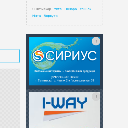
Сыктывкар
Ухта
Печора
Усинск
Инта
Воркута