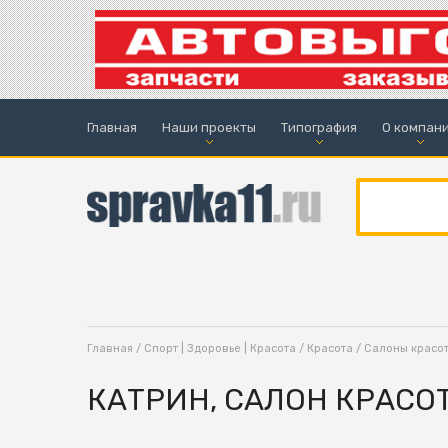
Главная
Наши проекты
Типография
О компан
Главная
/
Спорт | Здоровье | Красота
/
Красота
/
Салоны красо
КАТРИН, САЛОН КРАСО