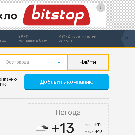
9999
49172 посетителей
16+
я БД
компании в базе
за июль
Все города
компанию
Добавить компанию
тно
Погода
+13
+11
Мин.
+13
Макс.