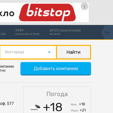
9999
49172 посетителей
16+
я БД
компании в базе
за июль
Все города
компанию
Добавить компанию
тно
Погода
+18
 оф. 577
+18
Мин.
+21
Макс.