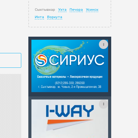
Сыктывкар
Ухта
Печора
Усинск
Инта
Воркута