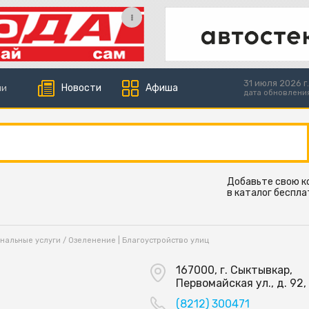
31 июля 2026 г.
Новости
Афиша
ии
дата обновлени
Добавьте свою 
в каталог беспла
нальные услуги
/
Озеленение | Благоустройство улиц
167000, г. Сыктывкар,
Первомайская ул., д. 92,
(8212) 300471