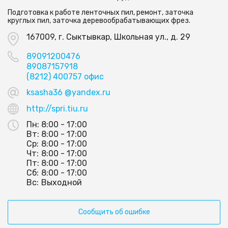
Подготовка к работе ленточных пил, ремонт, заточка
круглых пил, заточка деревообрабатывающих фрез.
167009, г. Сыктывкар, Школьная ул., д. 29
89091200476
89087157918
(8212) 400757 офис
ksasha36 @yandex.ru
http://spri.tiu.ru
Пн:
8:00 - 17:00
Вт:
8:00 - 17:00
Ср:
8:00 - 17:00
Чт:
8:00 - 17:00
Пт:
8:00 - 17:00
Сб:
8:00 - 17:00
Вс:
Выходной
Сообщить об ошибке