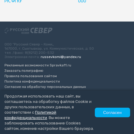
РК, ФГКУ
ООО
ООО “Русский Север - Коми„
167000, г. Сыктывкар, ул. Коммунистическая, д. 50
тел. /факс: 8(8212) 200-532
Электронная почта:
russevkomi@yandex.ru
Рекламные возможности Spravka11.ru
Заказать полиграфию
Правила пользования сайтом
Политика конфеденциальности
Согласие на обработку персональных данных
Возрастное ограничение 16+
Продолжая использовать наш сайт, вы
соглашаетесь на обработку файлов Cookie и
Разработка сайта
“ЭкспертБизнесГрупп”
других пользовательских данных, в
© 2010-2026 Русский Север - Коми
соответствии с
Политикой
Согласен
конфиденциальности
. Вы можете
заблокировать использование Cookies
сайтом, изменив настройки Вашего браузера.