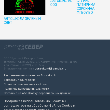
АВТОШКОЛА,
СГУ ИМ.
ООО
ПИТИРИМА
СОРОКИНА,
ФГБОУ ВО
АВТОШКОЛА ЗЕЛЕНЫЙ
СВЕТ
ООО “Русский Север - Коми„
167000, г. Сыктывкар, ул. Коммунистическая, д. 50
тел. /факс: 8(8212) 200-532
Электронная почта:
russevkomi@yandex.ru
Рекламные возможности Spravka11.ru
Заказать полиграфию
Правила пользования сайтом
Политика конфеденциальности
Согласие на обработку персональных данных
Возрастное ограничение 16+
Продолжая использовать наш сайт, вы
соглашаетесь на обработку файлов Cookie и
Разработка сайта
“ЭкспертБизнесГрупп”
других пользовательских данных, в