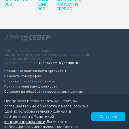
ООО
КОМП,
МАГАЗИН И
ООО
СЕРВИС
ООО “Русский Север - Коми„
167000, г. Сыктывкар, ул. Коммунистическая, д. 50
тел. /факс: 8(8212) 200-532
Электронная почта:
russevkomi@yandex.ru
Рекламные возможности Spravka11.ru
Заказать полиграфию
Правила пользования сайтом
Политика конфеденциальности
Согласие на обработку персональных данных
Возрастное ограничение 16+
Продолжая использовать наш сайт, вы
соглашаетесь на обработку файлов Cookie и
Разработка сайта
“ЭкспертБизнесГрупп”
других пользовательских данных, в
© 2010-2026 Русский Север - Коми
соответствии с
Политикой
Согласен
конфиденциальности
. Вы можете
заблокировать использование Cookies