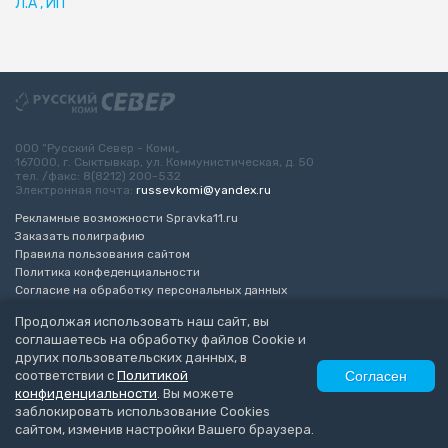
Л.А , ИП
ООО “Русский Север - Коми„
167000, г. Сыктывкар, ул. Коммунистическая, д. 50
тел. /факс: 8(8212) 200-532
Электронная почта:
russevkomi@yandex.ru
Рекламные возможности Spravka11.ru
Заказать полиграфию
Правила пользования сайтом
Политика конфеденциальности
Согласие на обработку персональных данных
Возрастное ограничение 16+
Продолжая использовать наш сайт, вы
соглашаетесь на обработку файлов Cookie и
Разработка сайта
“ЭкспертБизнесГрупп”
других пользовательских данных, в
© 2010-2026 Русский Север - Коми
соответствии с
Политикой
Согласен
конфиденциальности
. Вы можете
заблокировать использование Cookies
сайтом, изменив настройки Вашего браузера.