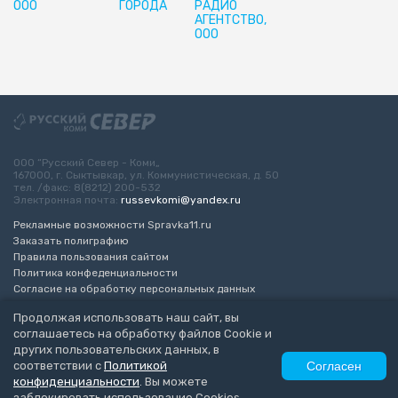
ООО
ГОРОДА
РАДИО
АГЕНТСТВО,
ООО
ООО “Русский Север - Коми„
167000, г. Сыктывкар, ул. Коммунистическая, д. 50
тел. /факс: 8(8212) 200-532
Электронная почта:
russevkomi@yandex.ru
Рекламные возможности Spravka11.ru
Заказать полиграфию
Правила пользования сайтом
Политика конфеденциальности
Согласие на обработку персональных данных
Возрастное ограничение 16+
Продолжая использовать наш сайт, вы
соглашаетесь на обработку файлов Cookie и
Разработка сайта
“ЭкспертБизнесГрупп”
других пользовательских данных, в
© 2010-2026 Русский Север - Коми
соответствии с
Политикой
Согласен
конфиденциальности
. Вы можете
заблокировать использование Cookies