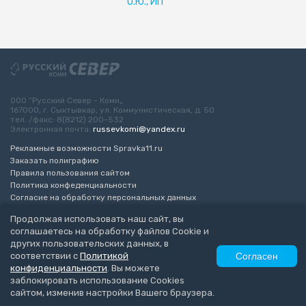
О.Ю., ИП
ООО “Русский Север - Коми„
167000, г. Сыктывкар, ул. Коммунистическая, д. 50
тел. /факс: 8(8212) 200-532
Электронная почта:
russevkomi@yandex.ru
Рекламные возможности Spravka11.ru
Заказать полиграфию
Правила пользования сайтом
Политика конфеденциальности
Согласие на обработку персональных данных
Возрастное ограничение 16+
Продолжая использовать наш сайт, вы
соглашаетесь на обработку файлов Cookie и
Разработка сайта
“ЭкспертБизнесГрупп”
других пользовательских данных, в
© 2010-2026 Русский Север - Коми
соответствии с
Политикой
Согласен
конфиденциальности
. Вы можете
заблокировать использование Cookies
сайтом, изменив настройки Вашего браузера.