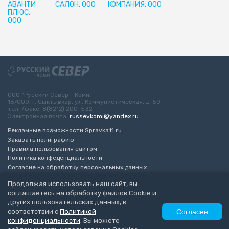
АВАНТИ
САЛОН, ООО
КОМПАНИЯ, ООО
ПЛЮС,
ООО
ООО “Русский Север - Коми„
167000, г. Сыктывкар, ул. Коммунистическая, д. 50
тел. /факс: 8(8212) 200-532
Электронная почта:
russevkomi@yandex.ru
Рекламные возможности Spravka11.ru
Заказать полиграфию
Правила пользования сайтом
Политика конфеденциальности
Согласие на обработку персональных данных
Возрастное ограничение 16+
Продолжая использовать наш сайт, вы
соглашаетесь на обработку файлов Cookie и
Разработка сайта
“ЭкспертБизнесГрупп”
других пользовательских данных, в
© 2010-2026 Русский Север - Коми
соответствии с
Политикой
Согласен
конфиденциальности
. Вы можете