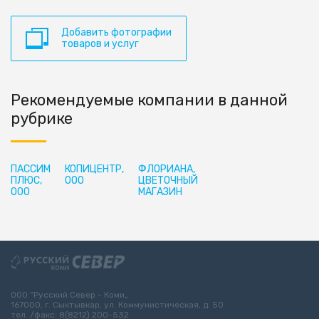
Добавить фотографии
товаров и услуг
Рекомендуемые компании в данной
рубрике
ПАССИМ
КОПИЦЕНТР,
ФЛОРИАНА,
ПЛЮС,
ООО
ЦВЕТОЧНЫЙ
ООО
МАГАЗИН
ООО “Русский Север - Коми„
167000, г. Сыктывкар, ул. Коммунистическая, д. 50
тел. /факс: 8(8212) 200-532