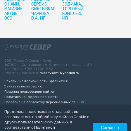
С НАМИ,
СЕРВИС
ЗОДИАКА,
МАГАЗИН,
СЫКТЫВКАР,
ТОРГОВЫЙ
АКТИВ,
ЧАРКОВА
КОМПЛЕКС,
ООО
В.А., ИП
ИП
ООО “Русский Север - Коми„
167000, г. Сыктывкар, ул. Коммунистическая, д. 50
тел. /факс: 8(8212) 200-532
Электронная почта:
russevkomi@yandex.ru
Рекламные возможности Spravka11.ru
Заказать полиграфию
Правила пользования сайтом
Политика конфеденциальности
Согласие на обработку персональных данных
Возрастное ограничение 16+
Продолжая использовать наш сайт, вы
соглашаетесь на обработку файлов Cookie и
Разработка сайта
“ЭкспертБизнесГрупп”
других пользовательских данных, в
© 2010-2026 Русский Север - Коми
соответствии с
Политикой
Согласен