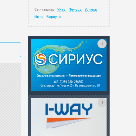
Сыктывкар
Ухта
Печора
Усинск
Инта
Воркута