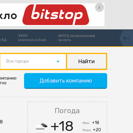
9999
49172 посетителей
16+
я БД
компании в базе
за июль
Все города
компанию
Добавить компанию
тно
Погода
+18
58
+18
Мин.
+20
Макс.