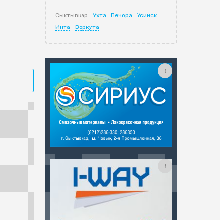
Сыктывкар
Ухта
Печора
Усинск
Инта
Воркута