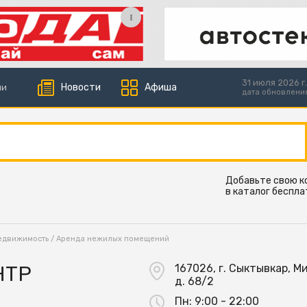
31 июля 2026 г.
Новости
Афиша
ии
дата обновлени
Добавьте свою 
в каталог беспла
едвижимость
/
Аренда нежилых помещений
НТР
167026, г. Сыктывкар, Ми
д. 68/2
Пн:
9:00 - 22:00