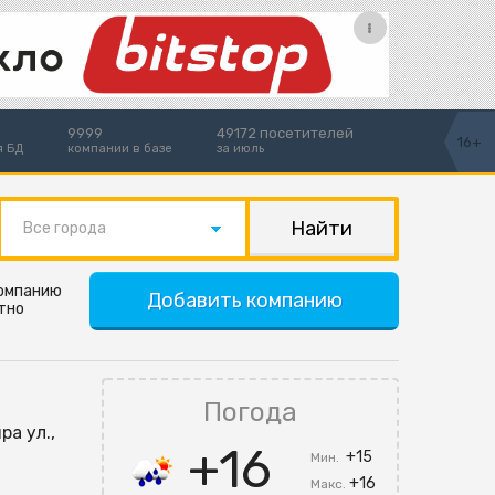
9999
49172 посетителей
16+
я БД
компании в базе
за июль
Все города
компанию
Добавить компанию
тно
Погода
ра ул.,
+16
+15
Мин.
+16
Макс.