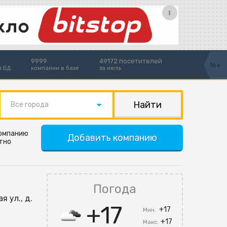
9999
49172 посетителей
16+
я БД
компании в базе
за июль
Все города
компанию
Добавить компанию
тно
Погода
я ул., д.
+17
+17
Мин.
+17
Макс.