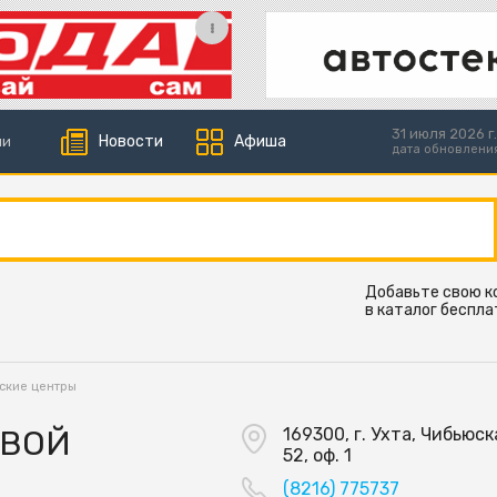
31 июля 2026 г.
Новости
Афиша
ии
дата обновлени
Добавьте свою 
в каталог беспла
ские центры
ОВОЙ
169300, г. Ухта, Чибьюска
52, оф. 1
(8216) 775737