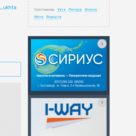
i_ukhta
Сыктывкар
Ухта
Печора
Усинск
Инта
Воркута