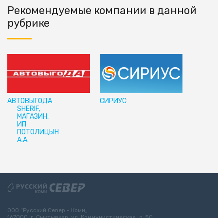
Рекомендуемые компании в данной
рубрике
АВТОВЫГОДА
СИРИУС
SHERIF,
МАГАЗИН,
ИП
ПОТОЛИЦЫН
А.А.
ООО “Русский Север - Коми„
167000, г. Сыктывкар, ул. Коммунистическая, д. 50