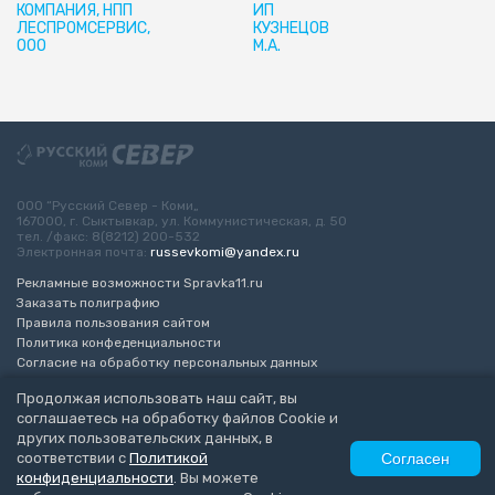
КОМПАНИЯ, НПП
ИП
ЛЕСПРОМСЕРВИС,
КУЗНЕЦОВ
ООО
М.А.
ООО “Русский Север - Коми„
167000, г. Сыктывкар, ул. Коммунистическая, д. 50
тел. /факс: 8(8212) 200-532
Электронная почта:
russevkomi@yandex.ru
Рекламные возможности Spravka11.ru
Заказать полиграфию
Правила пользования сайтом
Политика конфеденциальности
Согласие на обработку персональных данных
Возрастное ограничение 16+
Продолжая использовать наш сайт, вы
соглашаетесь на обработку файлов Cookie и
Разработка сайта
“ЭкспертБизнесГрупп”
других пользовательских данных, в
© 2010-2026 Русский Север - Коми
соответствии с
Политикой
Согласен
конфиденциальности
. Вы можете