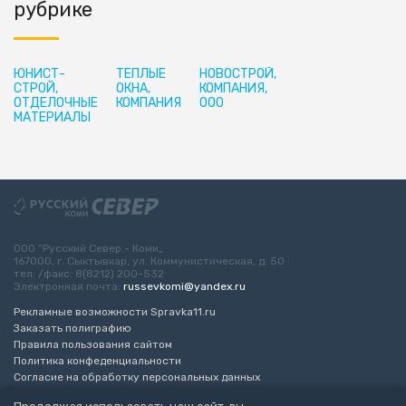
рубрике
ЮНИСТ-
ТЁПЛЫЕ
НОВОСТРОЙ,
СТРОЙ,
ОКНА,
КОМПАНИЯ,
ОТДЕЛОЧНЫЕ
КОМПАНИЯ
ООО
МАТЕРИАЛЫ
ООО “Русский Север - Коми„
167000, г. Сыктывкар, ул. Коммунистическая, д. 50
тел. /факс: 8(8212) 200-532
Электронная почта:
russevkomi@yandex.ru
Рекламные возможности Spravka11.ru
Заказать полиграфию
Правила пользования сайтом
Политика конфеденциальности
Согласие на обработку персональных данных
Возрастное ограничение 16+