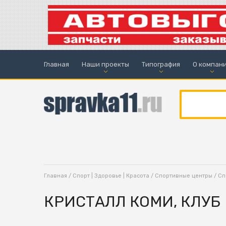
Главная
Наши проекты
Типография
О компан
Главная
/
Спорт | Здоровье | Красота
/
Спортивные центры
/
Сп
КРИСТАЛЛ КОМИ, КЛУБ