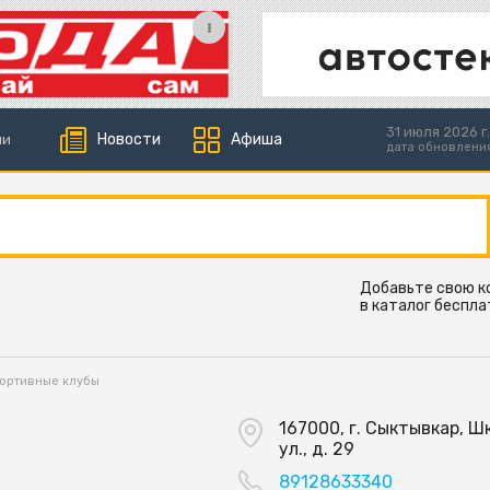
31 июля 2026 г.
Новости
Афиша
ии
дата обновлени
Добавьте свою 
в каталог беспла
ортивные клубы
167000, г. Сыктывкар, Ш
ул., д. 29
89128633340