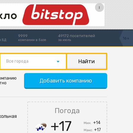
9999
49172 посетителей
16+
я БД
компании в базе
за июль
Все города
компанию
Добавить компанию
тно
Погода
кольная
+17
+14
Мин.
+17
Макс.