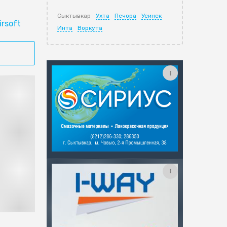
Сыктывкар
Ухта
Печора
Усинск
irsoft
Инта
Воркута