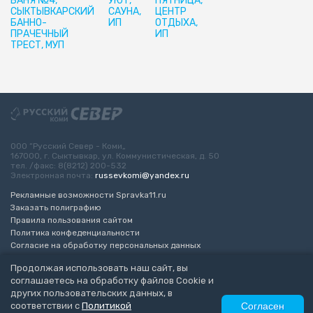
БАНЯ №4,
УЮТ,
ПЯТНИЦА,
СЫКТЫВКАРСКИЙ
САУНА,
ЦЕНТР
БАННО-
ИП
ОТДЫХА,
ПРАЧЕЧНЫЙ
ИП
ТРЕСТ, МУП
ООО “Русский Север - Коми„
167000, г. Сыктывкар, ул. Коммунистическая, д. 50
тел. /факс: 8(8212) 200-532
Электронная почта:
russevkomi@yandex.ru
Рекламные возможности Spravka11.ru
Заказать полиграфию
Правила пользования сайтом
Политика конфеденциальности
Согласие на обработку персональных данных
Возрастное ограничение 16+
Продолжая использовать наш сайт, вы
соглашаетесь на обработку файлов Cookie и
Разработка сайта
“ЭкспертБизнесГрупп”
других пользовательских данных, в
© 2010-2026 Русский Север - Коми
соответствии с
Политикой
Согласен