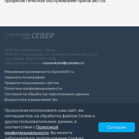
профилактическое обслуживание прилагаются.
ООО “Русский Север - Коми„
167000, г. Сыктывкар, ул. Коммунистическая, д. 50
тел. /факс: 8(8212) 200-532
Электронная почта:
russevkomi@yandex.ru
Рекламные возможности Spravka11.ru
Заказать полиграфию
Правила пользования сайтом
Политика конфеденциальности
Согласие на обработку персональных данных
Возрастное ограничение 16+
Продолжая использовать наш сайт, вы
Разработка сайта
“ЭкспертБизнесГрупп”
соглашаетесь на обработку файлов Cookie и
© 2010-2026 Русский Север - Коми
других пользовательских данных, в
соответствии с
Политикой
Согласен
конфиденциальности
. Вы можете
заблокировать использование Cookies