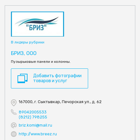
В лидеры рубрики
БРИЗ, ООО
Пузырьковые панели и колонны.
Добавить фотографии
товаров и услуг
167000, г. Сыктывкар, Печорская ул., д. 62
89042005533
(8212) 798255
briz.komi@mail.ru
http://www.breez.ru