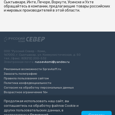
Сыктывкаре, Инте, Печоре, Воркуте, Усинске и Ухте
обращайтесь в компании, предлагающие товары российских
и мировых производителей в этой области.
ООО “Русский Север - Коми„
167000, г. Сыктывкар, ул. Коммунистическая, д. 50
тел. /факс: 8(8212) 200-532
Электронная почта:
russevkomi@yandex.ru
Рекламные возможности Spravka11.ru
Заказать полиграфию
Правила пользования сайтом
Политика конфеденциальности
Согласие на обработку персональных данных
Возрастное ограничение 16+
Продолжая использовать наш сайт, вы
Разработка сайта
“ЭкспертБизнесГрупп”
соглашаетесь на обработку файлов Cookie и
© 2010-2026 Русский Север - Коми
других пользовательских данных, в
соответствии с
Политикой