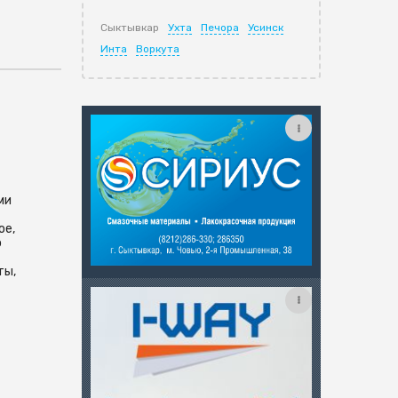
Сыктывкар
Ухта
Печора
Усинск
Инта
Воркута
ми
ое,
о
ты,