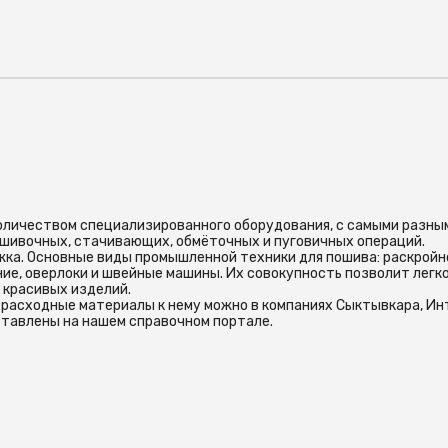
оличеством специализированного оборудования, с самыми разны
шивочных, стачивающих, обмёточных и пуговичных операций.
ка. Основные виды промышленной техники для пошива: раскройн
ие, оверлоки и швейные машины. Их совокупность позволит легк
 красивых изделий.
расходные материалы к нему можно в компаниях Сыктывкара, Ин
дставлены на нашем справочном портале.