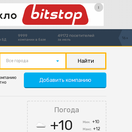
9999
49172 посетителей
16+
я БД
компании в базе
за июль
Все города
компанию
Добавить компанию
тно
Погода
+10
+10
Мин.
+12
Макс.