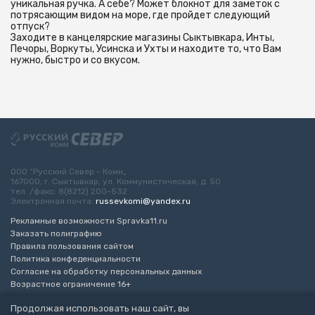
уникальная ручка. А себе? Может блокнот для заметок с
потрясающим видом на море, где пройдет следующий
отпуск?
Заходите в канцелярские магазины Сыктывкара, Инты,
Печоры, Воркуты, Усинска и Ухты и находите то, что Вам
нужно, быстро и со вкусом.
ООО “Русский Север - Коми„
167000, г. Сыктывкар, ул. Коммунистическая, д. 50
тел. /факс: 8(8212) 200-532
Электронная почта:
russevkomi@yandex.ru
Рекламные возможности Spravka11.ru
Заказать полиграфию
Правила пользования сайтом
Политика конфеденциальности
Согласие на обработку персональных данных
Возрастное ограничение 16+
Продолжая использовать наш сайт, вы
Разработка сайта
“ЭкспертБизнесГрупп”