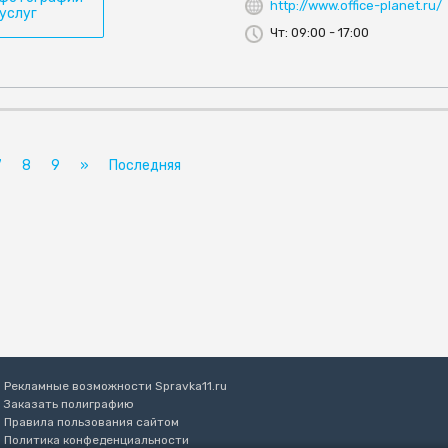
http://www.office-planet.ru/
 услуг
Чт: 09:00 - 17:00
7
8
9
»
Последняя
Рекламные возможности Spravka11.ru
Заказать полиграфию
Правила пользования сайтом
Политика конфеденциальности