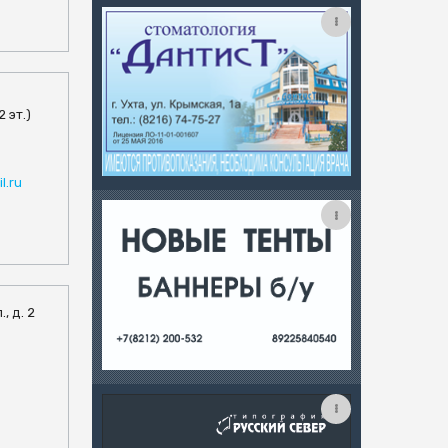
 эт.)
l.ru
, д. 2