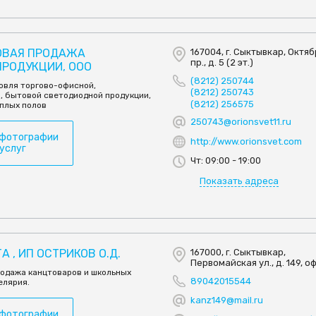
ОВАЯ ПРОДАЖА
167004, г. Сыктывкар, Октя
пр., д. 5 (2 эт.)
РОДУКЦИИ, ООО
(8212) 250744
овля торгово-офисной,
(8212) 250743
, бытовой светодиодной продукции,
(8212) 256575
ёплых полов
250743@orionsvet11.ru
 фотографии
http://www.orionsvet.com
 услуг
Чт: 09:00 - 19:00
Показать адреса
 , ИП ОСТРИКОВ О.Д.
167000, г. Сыктывкар,
Первомайская ул., д. 149, оф
родажа канцтоваров и школьных
89042015544
елярия.
kanz149@mail.ru
 фотографии