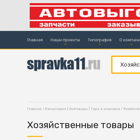
Главная
Наши проекты
Типография
О компан
Главная
/
Канцелярия | Хозтовары | Тара и упаковка
/
Хозяйств
Хозяйственные товары