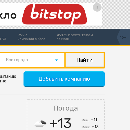
9999
49172 посетителей
16+
я БД
компании в базе
за июль
Все города
компанию
Добавить компанию
тно
Погода
+13
+11
Мин.
+13
Макс.