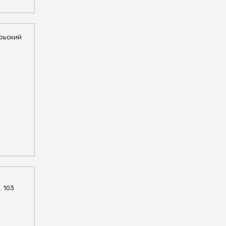
брьский
. 103