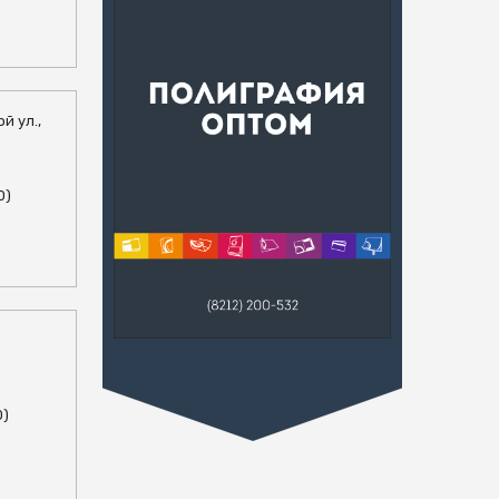
й ул.,
0)
0)