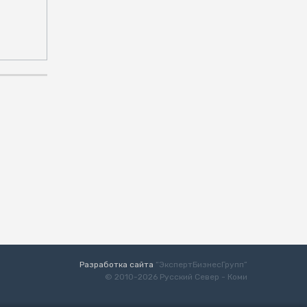
Разработка сайта
“ЭкспертБизнесГрупп”
© 2010-2026 Русский Север - Коми