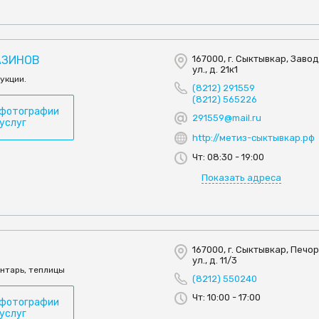
АЗИНОВ
167000, г. Сыктывкар, Заво
ул., д. 21к1
укции.
(8212) 291559
(8212) 565226
 фотографии
291559@mail.ru
 услуг
http://метиз-сыктывкар.рф
Чт: 08:30 - 19:00
Показать адреса
167000, г. Сыктывкар, Печо
ул., д. 11/3
нтарь, теплицы
(8212) 550240
Чт: 10:00 - 17:00
 фотографии
 услуг