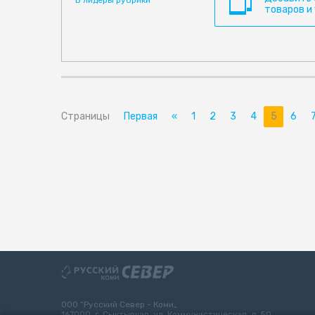
товаров и
Страницы
Первая
«
1
2
3
4
5
6
ООО “Русский Север - Коми„
167000, г. Сыктывкар, ул. Коммунистическая, д. 50