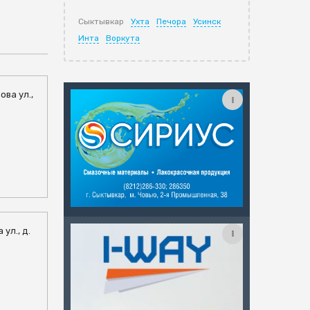
Сыктывкар
Ухта
Печора
Усинск
Инта
Воркута
ова ул.,
 ул., д.