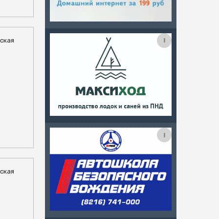
дская
рская