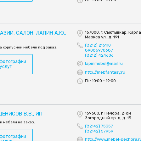
ЗИИ, САЛОН, ЛАПИН А.Ю.,
167000, г. Сыктывкар, Карл
Маркса ул., д. 191
(8212) 216110
а корпусной мебели под заказ.
89086970687
(8212) 424606
 фотографии
lapinmebel@mail.ru
 услуг
http://mebfantasy.ru
Пт: 10:00 - 19:00
ДЕНИСОВ В.В., ИП
169600, г. Печора, 2-ой
Загородный пр-д, д. 15
й мебели на заказ.
(82142) 75357
(82142) 57959
 фотографии
http://www.mebel-pechora.r