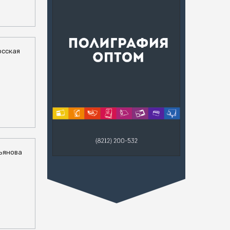
осская
пьянова