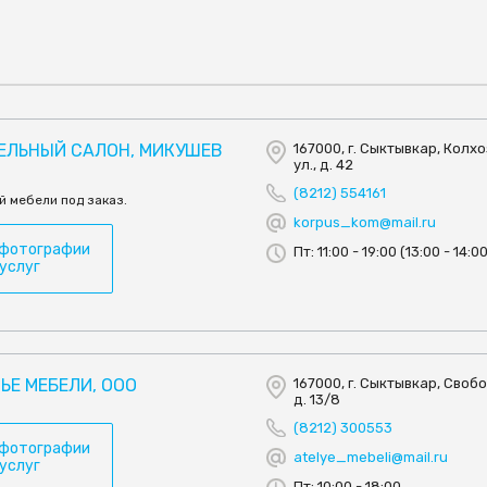
БЕЛЬНЫЙ САЛОН, МИКУШЕВ
167000, г. Сыктывкар, Колх
ул., д. 42
(8212) 554161
й мебели под заказ.
korpus_kom@mail.ru
 фотографии
Пт: 11:00 - 19:00 (13:00 - 14:0
 услуг
ЬЕ МЕБЕЛИ, ООО
167000, г. Сыктывкар, Свобо
д. 13/8
(8212) 300553
 фотографии
atelye_mebeli@mail.ru
 услуг
Пт: 10:00 - 18:00