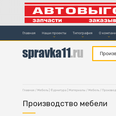
Главная
Наши проекты
Типография
О компан
Главная
/
Мебель | Фурнитура | Материалы
/
Мебель
/ Произво
Производство мебели