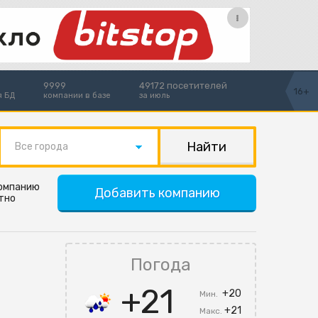
9999
49172 посетителей
16+
я БД
компании в базе
за июль
Все города
компанию
Добавить компанию
тно
Погода
+21
+20
Мин.
+21
Макс.