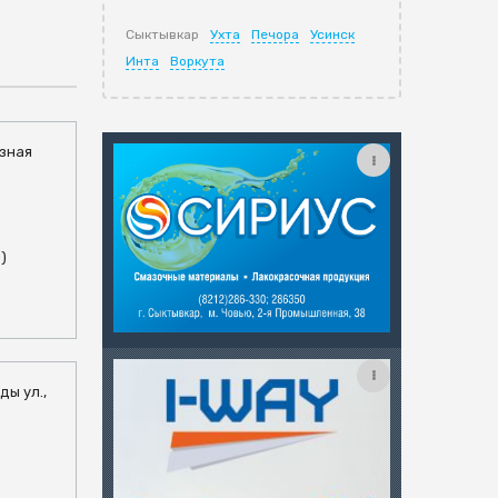
Сыктывкар
Ухта
Печора
Усинск
Инта
Воркута
озная
0)
ды ул.,