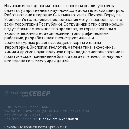
Научные исследования, опыты, проекты реализуются на
базе государственных научно-исследовательских центров.
Работают они в городах Сыктывкар, Инта, Печора, Воркута,
Усинск и Ухта, полевые исследования могут проводиться по
всей территории Республики. Сотрудники этих организаций
ведут большое количество проектов, которые связаны с
экологическими, геодезическими, топографическими
работами, разрабатывают конструктивные и
архитектурные решения, создают карты и планы
территории. Экология, геология, математика, экономика,
химия и другие науки получают прикладное использование и
практическое применение благодаря деятельности научно-
исследовательских учреждений.
ООО “Русский Север - Коми„
167000, г. Сыктывкар, ул. Коммунистическая, д. 50
тел. /факс: 8(8212) 200-532
Электронная почта:
russevkomi@yandex.ru
Рекламные возможности Spravka11.ru