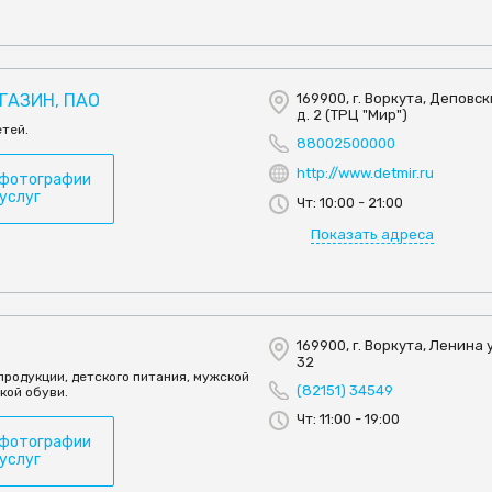
ГАЗИН, ПАО
169900, г. Воркута, Деповск
д. 2 (ТРЦ "Мир")
етей.
88002500000
http://www.detmir.ru
 фотографии
 услуг
Чт: 10:00 - 21:00
Показать адреса
169900, г. Воркута, Ленина у
32
продукции, детского питания, мужской
(82151) 34549
кой обуви.
Чт: 11:00 - 19:00
 фотографии
 услуг