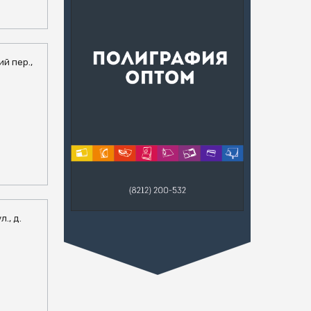
ий пер.,
л., д.