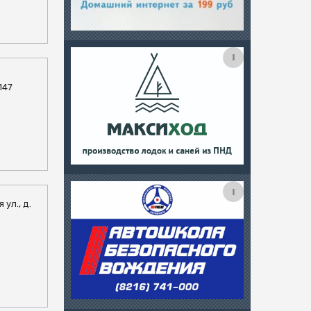
147
 ул., д.