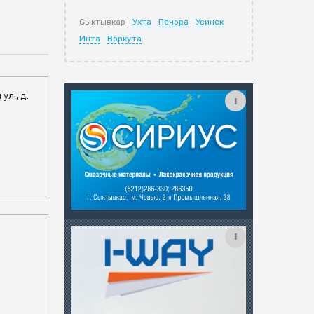
Сыктывкар
Ухта
Печора
Усинск
Инта
Воркута
ул., д.