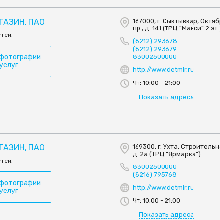
ГАЗИН, ПАО
167000, г. Сыктывкар, Октя
пр., д. 141 (ТРЦ "Макси" 2 эт.
етей.
(8212) 293678
(8212) 293679
 фотографии
88002500000
 услуг
http://www.detmir.ru
Чт: 10:00 - 21:00
Показать адреса
ГАЗИН, ПАО
169300, г. Ухта, Строительна
д. 2а (ТРЦ "Ярмарка")
етей.
88002500000
(8216) 795768
 фотографии
http://www.detmir.ru
 услуг
Чт: 10:00 - 21:00
Показать адреса