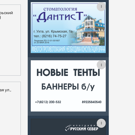
брьский
)
я ул.,