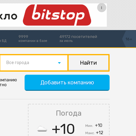
9999
49172 посетителей
16+
я БД
компании в базе
за июль
Все города
компанию
Добавить компанию
тно
Погода
+10
+10
Мин.
+12
Макс.